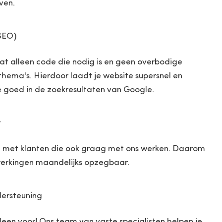
ven.
SEO)
at alleen code die nodig is en geen overbodige
thema's. Hierdoor laadt je website supersnel en
e goed in de zoekresultaten van Google.
t
 met klanten die ook graag met ons werken. Daarom
erkingen maandelijks opzegbaar.
ersteuning
alleen voor! Ons team van vaste specialisten helpen je