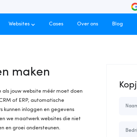
Websites
Cases
Over ons
Blog
en maken
Kopj
e als jouw website méér moet doen
e CRM of ERP, automatische
rs kunnen inloggen en gegevens
en we maatwerk websites die niet
en en groei ondersteunen.