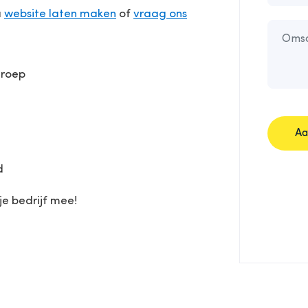
a
website laten maken
of
vraag ons
groep
Aa
d
je bedrijf mee!